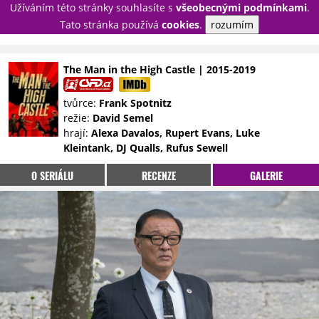
Užíváním této stránky souhlasíte s
všeobecnými podmínkami
.
PŘIHLÁSIT
Tato stránka používá
cookies
.
rozumím
REGISTROVAT
The Man in the High Castle | 2015-2019
NOVINKY
TÉMATA
tvůrce:
Frank Spotnitz
režie:
David Semel
RECENZE
EPIZODY
KULT
hrají:
Alexa Davalos, Rupert Evans, Luke
TRAILERY
GALERIE
Kleintank, DJ Qualls, Rufus Sewell
DISKUZE
STATISTIKY
TIRÁŽ
O SERIÁLU
RECENZE
GALERIE