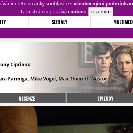
žíváním této stránky souhlasíte s
všeobecnými podmínka
Tato stránka používá
cookies
.
rozumím
ITY
SERIÁLY
MULTIMED
hony Cipriano
era Farmiga, Mike Vogel, Max Thieriot, Nestor
RECENZE
EPIZODY