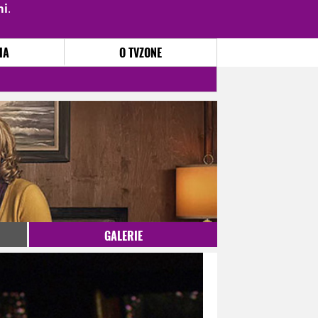
mi
.
PŘIHLÁSIT
|
REGISTROVAT
IA
O TVZONE
GALERIE