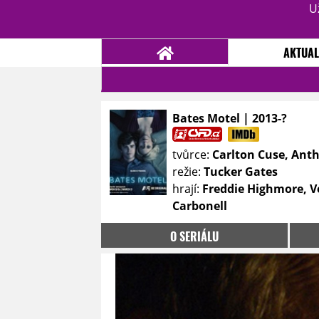
U
AKTUAL
Bates Motel | 2013-?
NOVINKY
TÉMATA
tvůrce:
Carlton Cuse, Ant
RECENZE
EPIZODY
KULT
režie:
Tucker Gates
TRAILERY
GALERIE
hrají:
Freddie Highmore, V
Carbonell
DISKUZE
STATISTIKY
TIRÁŽ
O SERIÁLU