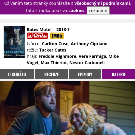
Užíváním této stránky souhlasíte s
všeobecnými podmínkami
.
PŘIHLÁSIT
Tato stránka používá
cookies
.
rozumím
REGISTROVAT
Bates Motel | 2013-?
NOVINKY
TÉMATA
tvůrce:
Carlton Cuse, Anthony Cipriano
režie:
Tucker Gates
RECENZE
EPIZODY
KULT
hrají:
Freddie Highmore, Vera Farmiga, Mike
TRAILERY
GALERIE
Vogel, Max Thieriot, Nestor Carbonell
DISKUZE
STATISTIKY
TIRÁŽ
O SERIÁLU
RECENZE
EPIZODY
GALERIE