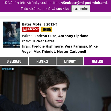
Užíváním této stránky souhlasíte s
všeobecnými podmínkami
.
PŘIHLÁSIT
Tato stránka používá
cookies
.
rozumím
REGISTROVAT
Bates Motel | 2013-?
NOVINKY
TÉMATA
tvůrce:
Carlton Cuse, Anthony Cipriano
režie:
Tucker Gates
RECENZE
EPIZODY
KULT
hrají:
Freddie Highmore, Vera Farmiga, Mike
TRAILERY
GALERIE
Vogel, Max Thieriot, Nestor Carbonell
DISKUZE
STATISTIKY
TIRÁŽ
O SERIÁLU
RECENZE
EPIZODY
GALERIE