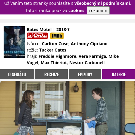
Užíváním této stránky souhlasíte s
všeobecnými podmínkami
.
PŘIHLÁSIT
Tato stránka používá
cookies
.
rozumím
REGISTROVAT
Bates Motel | 2013-?
NOVINKY
TÉMATA
tvůrce:
Carlton Cuse, Anthony Cipriano
režie:
Tucker Gates
RECENZE
EPIZODY
KULT
hrají:
Freddie Highmore, Vera Farmiga, Mike
TRAILERY
GALERIE
Vogel, Max Thieriot, Nestor Carbonell
DISKUZE
STATISTIKY
TIRÁŽ
O SERIÁLU
RECENZE
EPIZODY
GALERIE