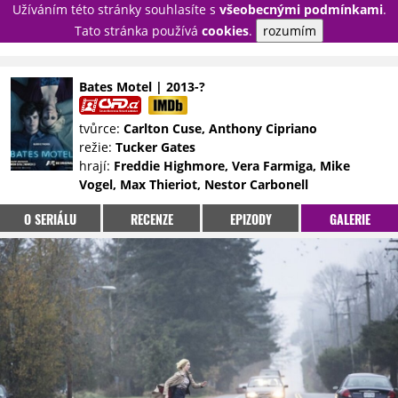
Užíváním této stránky souhlasíte s
všeobecnými podmínkami
.
PŘIHLÁSIT
Tato stránka používá
cookies
.
rozumím
REGISTROVAT
Bates Motel | 2013-?
NOVINKY
TÉMATA
tvůrce:
Carlton Cuse, Anthony Cipriano
režie:
Tucker Gates
RECENZE
EPIZODY
KULT
hrají:
Freddie Highmore, Vera Farmiga, Mike
TRAILERY
GALERIE
Vogel, Max Thieriot, Nestor Carbonell
DISKUZE
STATISTIKY
TIRÁŽ
O SERIÁLU
RECENZE
EPIZODY
GALERIE