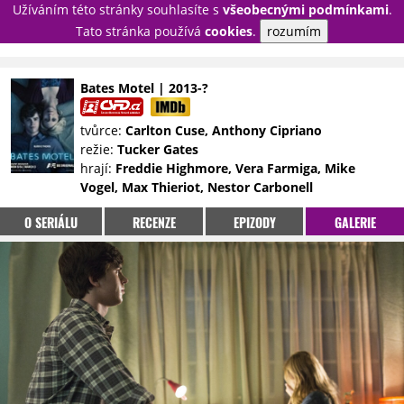
Užíváním této stránky souhlasíte s
všeobecnými podmínkami
.
PŘIHLÁSIT
Tato stránka používá
cookies
.
rozumím
REGISTROVAT
Bates Motel | 2013-?
NOVINKY
TÉMATA
tvůrce:
Carlton Cuse, Anthony Cipriano
režie:
Tucker Gates
RECENZE
EPIZODY
KULT
hrají:
Freddie Highmore, Vera Farmiga, Mike
TRAILERY
GALERIE
Vogel, Max Thieriot, Nestor Carbonell
DISKUZE
STATISTIKY
TIRÁŽ
O SERIÁLU
RECENZE
EPIZODY
GALERIE