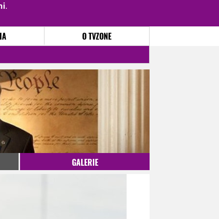
mi
.
PŘIHLÁSIT
|
REGISTROVAT
IA
O TVZONE
GALERIE