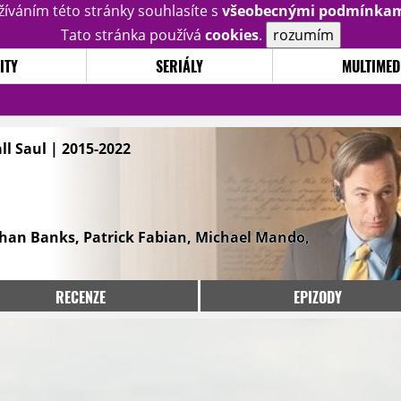
žíváním této stránky souhlasíte s
všeobecnými podmínka
Tato stránka používá
cookies
.
rozumím
ITY
SERIÁLY
MULTIMED
all Saul | 2015-2022
han Banks, Patrick Fabian, Michael Mando,
RECENZE
EPIZODY