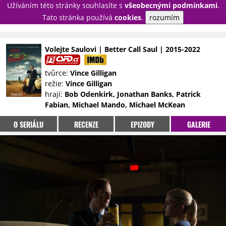
Užíváním této stránky souhlasíte s
všeobecnými podmínkami
.
PŘIHLÁSIT
Tato stránka používá
cookies
.
rozumím
REGISTROVAT
Volejte Saulovi | Better Call Saul | 2015-2022
NOVINKY
TÉMATA
tvůrce:
Vince Gilligan
režie:
Vince Gilligan
RECENZE
EPIZODY
KULT
hrají:
Bob Odenkirk, Jonathan Banks, Patrick
TRAILERY
GALERIE
Fabian, Michael Mando, Michael McKean
DISKUZE
STATISTIKY
TIRÁŽ
O SERIÁLU
RECENZE
EPIZODY
GALERIE