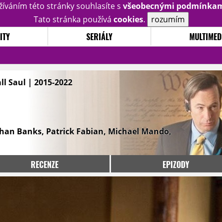
žíváním této stránky souhlasíte s
všeobecnými podmínka
Tato stránka používá
cookies
.
rozumím
ITY
SERIÁLY
MULTIMED
all Saul | 2015-2022
han Banks, Patrick Fabian, Michael Mando,
RECENZE
EPIZODY