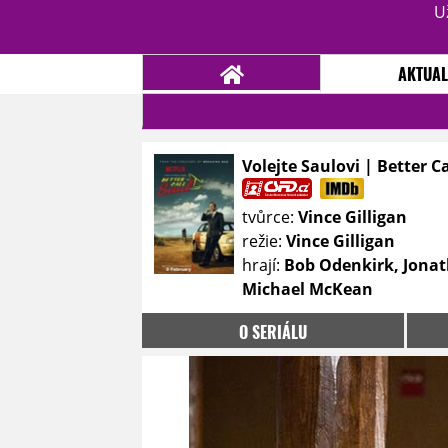
U
AKTUAL
Volejte Saulovi | Better C
NOVINKY
TÉMATA
tvůrce:
Vince Gilligan
RECENZE
EPIZODY
KULT
režie:
Vince Gilligan
TRAILERY
GALERIE
hrají:
Bob Odenkirk, Jonat
Michael McKean
DISKUZE
STATISTIKY
TIRÁŽ
O SERIÁLU