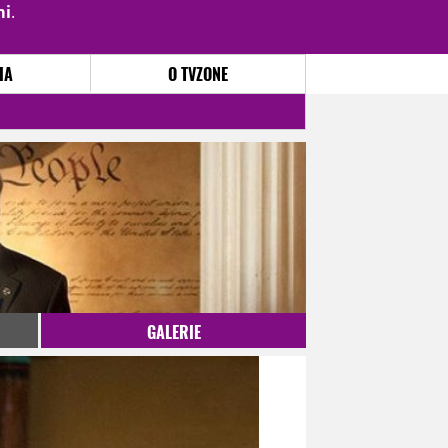
mi
.
PŘIHLÁSIT
|
REGISTROVAT
IA
O TVZONE
GALERIE