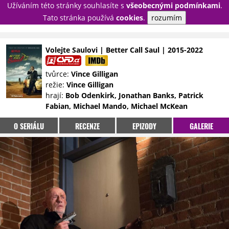
Užíváním této stránky souhlasíte s
všeobecnými podmínkami
.
PŘIHLÁSIT
Tato stránka používá
cookies
.
rozumím
REGISTROVAT
Volejte Saulovi | Better Call Saul | 2015-2022
NOVINKY
TÉMATA
tvůrce:
Vince Gilligan
režie:
Vince Gilligan
RECENZE
EPIZODY
KULT
hrají:
Bob Odenkirk, Jonathan Banks, Patrick
TRAILERY
GALERIE
Fabian, Michael Mando, Michael McKean
DISKUZE
STATISTIKY
TIRÁŽ
O SERIÁLU
RECENZE
EPIZODY
GALERIE