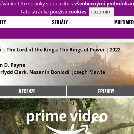
žíváním této stránky souhlasíte s
všeobecnými podmínka
Tato stránka používá
cookies
.
rozumím
ITY
SERIÁLY
MULTIMED
 | The Lord of the Rings: The Rings of Power | 2022
hn D. Payne
fydd Clark, Nazanin Boniadi, Joseph Mawle
RECENZE
EPIZODY