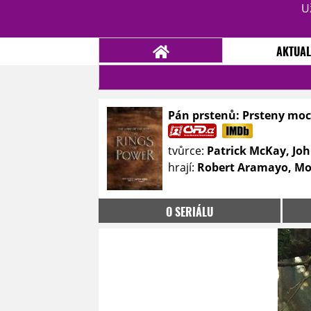
U
AKTUAL
Pán prstenů: Prsteny moci
NOVINKY
TÉMATA
tvůrce:
Patrick McKay, Jo
RECENZE
EPIZODY
KULT
hrají:
Robert Aramayo, Mor
TRAILERY
GALERIE
DISKUZE
STATISTIKY
TIRÁŽ
O SERIÁLU