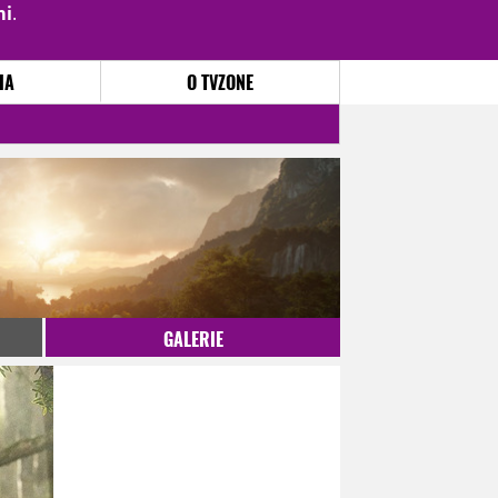
mi
.
PŘIHLÁSIT
|
REGISTROVAT
IA
O TVZONE
GALERIE