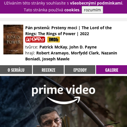
Užíváním této stránky souhlasíte s
všeobecnými podmínkami
.
PŘIHLÁSIT
Tato stránka používá
cookies
.
rozumím
REGISTROVAT
Pán prstenů: Prsteny moci | The Lord of the
Rings: The Rings of Power | 2022
NOVINKY
TÉMATA
tvůrce:
Patrick McKay, John D. Payne
RECENZE
EPIZODY
KULT
hrají:
Robert Aramayo, Morfydd Clark, Nazanin
TRAILERY
GALERIE
Boniadi, Joseph Mawle
DISKUZE
STATISTIKY
TIRÁŽ
O SERIÁLU
RECENZE
EPIZODY
GALERIE