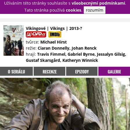
Užíváním této stránky souhlasíte s
všeobecnými podmínkami
.
PŘIHLÁSIT
Tato stránka používá
cookies
.
rozumím
REGISTROVAT
Vikingové | Vikings | 2013-?
NOVINKY
TÉMATA
tvůrce:
Michael Hirst
režie:
Ciaran Donnelly, Johan Renck
RECENZE
EPIZODY
KULT
hrají:
Travis Fimmel, Gabriel Byrne, Jessalyn Gilsig,
TRAILERY
GALERIE
Gustaf Skarsgård, Katheryn Winnick
DISKUZE
STATISTIKY
TIRÁŽ
O SERIÁLU
RECENZE
EPIZODY
GALERIE