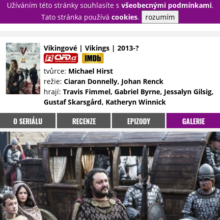
Užíváním této stránky souhlasíte s
všeobecnými podmínkami
.
PŘIHLÁSIT
Tato stránka používá
cookies
.
rozumím
REGISTROVAT
Vikingové | Vikings | 2013-?
NOVINKY
TÉMATA
tvůrce:
Michael Hirst
režie:
Ciaran Donnelly, Johan Renck
RECENZE
EPIZODY
KULT
hrají:
Travis Fimmel, Gabriel Byrne, Jessalyn Gilsig,
TRAILERY
GALERIE
Gustaf Skarsgård, Katheryn Winnick
DISKUZE
STATISTIKY
TIRÁŽ
O SERIÁLU
RECENZE
EPIZODY
GALERIE