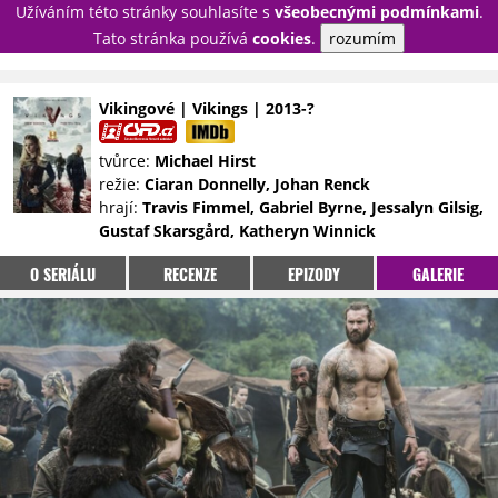
Užíváním této stránky souhlasíte s
všeobecnými podmínkami
.
PŘIHLÁSIT
Tato stránka používá
cookies
.
rozumím
REGISTROVAT
Vikingové | Vikings | 2013-?
NOVINKY
TÉMATA
tvůrce:
Michael Hirst
režie:
Ciaran Donnelly, Johan Renck
RECENZE
EPIZODY
KULT
hrají:
Travis Fimmel, Gabriel Byrne, Jessalyn Gilsig,
TRAILERY
GALERIE
Gustaf Skarsgård, Katheryn Winnick
DISKUZE
STATISTIKY
TIRÁŽ
O SERIÁLU
RECENZE
EPIZODY
GALERIE