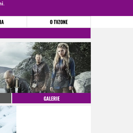
mi
.
PŘIHLÁSIT
|
REGISTROVAT
IA
O TVZONE
GALERIE