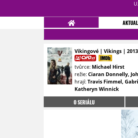
U
AKTUAL
Vikingové | Vikings | 2013
NOVINKY
TÉMATA
tvůrce:
Michael Hirst
RECENZE
EPIZODY
KULT
režie:
Ciaran Donnelly, Jo
TRAILERY
GALERIE
hrají:
Travis Fimmel, Gabri
Katheryn Winnick
DISKUZE
STATISTIKY
TIRÁŽ
O SERIÁLU