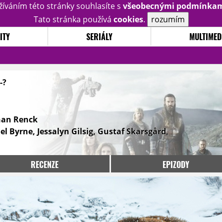
žíváním této stránky souhlasíte s
všeobecnými podmínka
Tato stránka používá
cookies
.
rozumím
ITY
SERIÁLY
MULTIMED
-?
han Renck
el Byrne, Jessalyn Gilsig, Gustaf Skarsgård,
RECENZE
EPIZODY