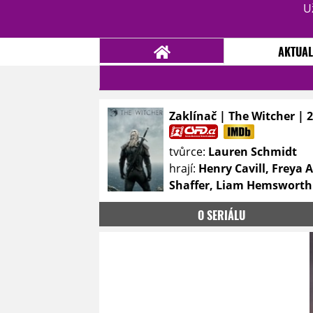
U
AKTUAL
Zaklínač | The Witcher | 
NOVINKY
TÉMATA
tvůrce:
Lauren Schmidt
RECENZE
EPIZODY
KULT
hrají:
Henry Cavill, Freya 
TRAILERY
GALERIE
Shaffer, Liam Hemsworth
DISKUZE
STATISTIKY
TIRÁŽ
O SERIÁLU