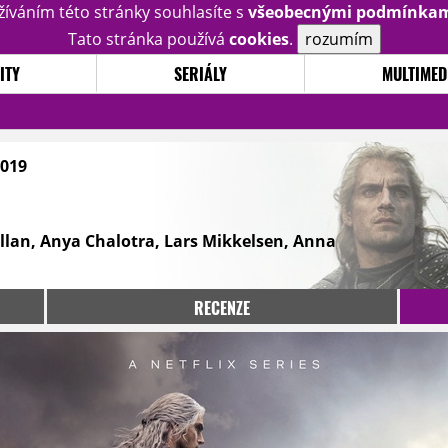
žíváním této stránky souhlasíte s
všeobecnými podmínka
Tato stránka používá
cookies
.
rozumím
ITY
SERIÁLY
MULTIMED
2019
Allan, Anya Chalotra, Lars Mikkelsen, Anna
RECENZE