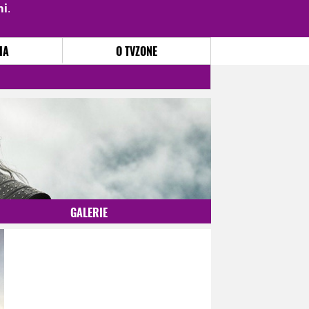
mi
.
PŘIHLÁSIT
|
REGISTROVAT
IA
O TVZONE
GALERIE