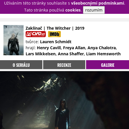
Užíváním této stránky souhlasíte s
všeobecnými podmínkami
.
PŘIHLÁSIT
Tato stránka používá
cookies
.
rozumím
REGISTROVAT
Zaklínač | The Witcher | 2019
NOVINKY
TÉMATA
tvůrce:
Lauren Schmidt
hrají:
Henry Cavill, Freya Allan, Anya Chalotra,
RECENZE
EPIZODY
KULT
Lars Mikkelsen, Anna Shaffer, Liam Hemsworth
TRAILERY
GALERIE
O SERIÁLU
RECENZE
GALERIE
DISKUZE
STATISTIKY
TIRÁŽ