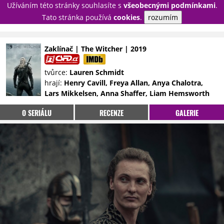
Užíváním této stránky souhlasíte s
všeobecnými podmínkami
.
PŘIHLÁSIT
Tato stránka používá
cookies
.
rozumím
REGISTROVAT
Zaklínač | The Witcher | 2019
NOVINKY
TÉMATA
tvůrce:
Lauren Schmidt
hrají:
Henry Cavill, Freya Allan, Anya Chalotra,
RECENZE
EPIZODY
KULT
Lars Mikkelsen, Anna Shaffer, Liam Hemsworth
TRAILERY
GALERIE
O SERIÁLU
RECENZE
GALERIE
DISKUZE
STATISTIKY
TIRÁŽ