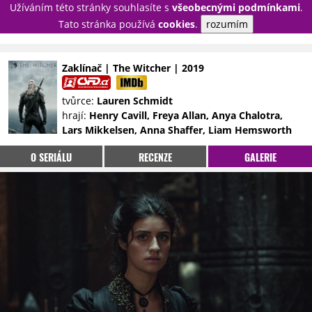
Užíváním této stránky souhlasíte s
všeobecnými podmínkami
.
PŘIHLÁSIT
Tato stránka používá
cookies
.
rozumím
REGISTROVAT
Zaklínač | The Witcher | 2019
NOVINKY
TÉMATA
tvůrce:
Lauren Schmidt
hrají:
Henry Cavill, Freya Allan, Anya Chalotra,
RECENZE
EPIZODY
KULT
Lars Mikkelsen, Anna Shaffer, Liam Hemsworth
TRAILERY
GALERIE
O SERIÁLU
RECENZE
GALERIE
DISKUZE
STATISTIKY
TIRÁŽ