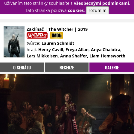
Užíváním této stránky souhlasíte s
všeobecnými podmínkami
.
PŘIHLÁSIT
Tato stránka používá
cookies
.
rozumím
REGISTROVAT
Zaklínač | The Witcher | 2019
NOVINKY
TÉMATA
tvůrce:
Lauren Schmidt
hrají:
Henry Cavill, Freya Allan, Anya Chalotra,
RECENZE
EPIZODY
KULT
Lars Mikkelsen, Anna Shaffer, Liam Hemsworth
TRAILERY
GALERIE
O SERIÁLU
RECENZE
GALERIE
DISKUZE
STATISTIKY
TIRÁŽ