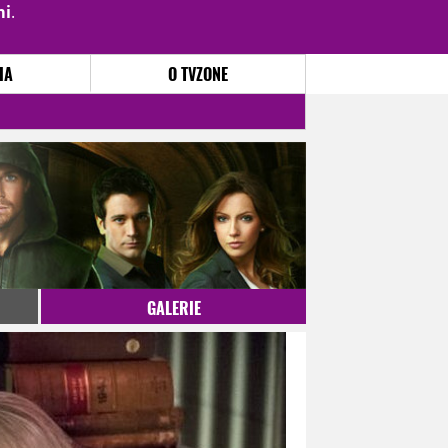
mi
.
PŘIHLÁSIT
|
REGISTROVAT
IA
O TVZONE
GALERIE