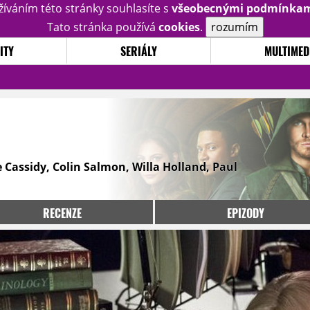
žíváním této stránky souhlasíte s
všeobecnými podmínka
Tato stránka používá
cookies
.
rozumím
ITY
SERIÁLY
MULTIMED
 Cassidy, Colin Salmon, Willa Holland, Paul
RECENZE
EPIZODY