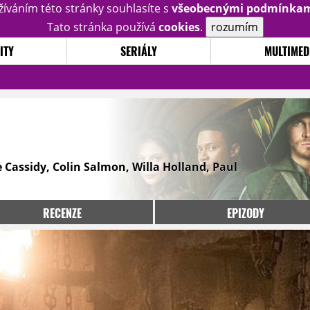
žíváním této stránky souhlasíte s
všeobecnými podmínka
Tato stránka používá
cookies
.
rozumím
ITY
SERIÁLY
MULTIMED
 Cassidy, Colin Salmon, Willa Holland, Paul
RECENZE
EPIZODY