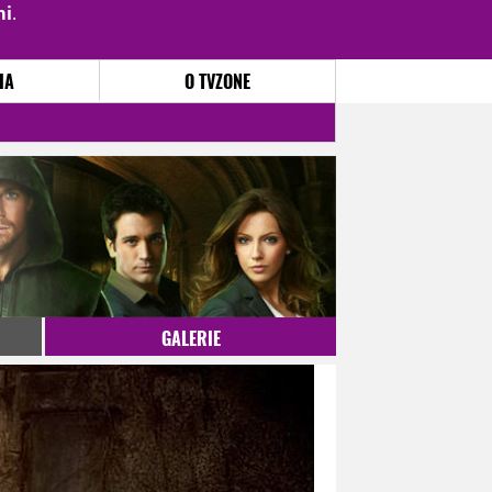
mi
.
PŘIHLÁSIT
|
REGISTROVAT
IA
O TVZONE
GALERIE