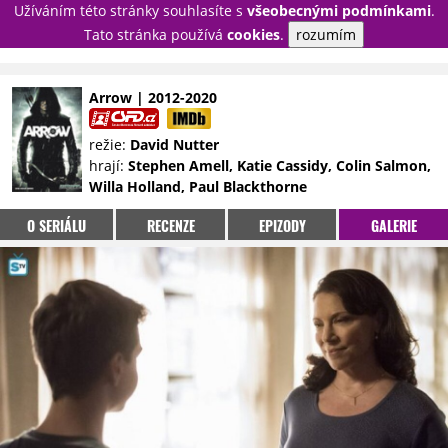
Užíváním této stránky souhlasíte s
všeobecnými podmínkami
.
PŘIHLÁSIT
Tato stránka používá
cookies
.
rozumím
REGISTROVAT
Arrow | 2012-2020
NOVINKY
TÉMATA
režie:
David Nutter
hrají:
Stephen Amell, Katie Cassidy, Colin Salmon,
RECENZE
EPIZODY
KULT
Willa Holland, Paul Blackthorne
TRAILERY
GALERIE
O SERIÁLU
RECENZE
EPIZODY
GALERIE
DISKUZE
STATISTIKY
TIRÁŽ