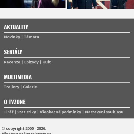
AKTUALITY
Novinky
Témata
SERIÁLY
Recenze
Epizody
Kult
MULTIMEDIA
Trailery
Galerie
O TVZONE
Tiráž
Statistiky
Všeobecné podmínky
Nastavení souhlasu
© copyright 2000 - 2026.
Všechna práva vyhrazena.