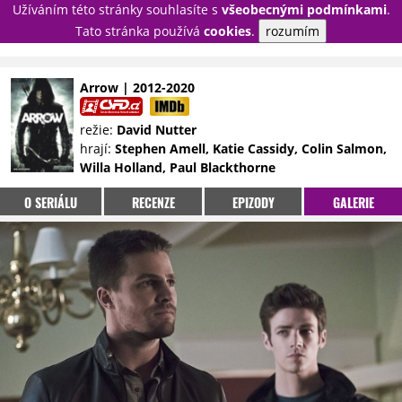
Užíváním této stránky souhlasíte s
všeobecnými podmínkami
.
PŘIHLÁSIT
Tato stránka používá
cookies
.
rozumím
REGISTROVAT
Arrow | 2012-2020
NOVINKY
TÉMATA
režie:
David Nutter
hrají:
Stephen Amell, Katie Cassidy, Colin Salmon,
RECENZE
EPIZODY
KULT
Willa Holland, Paul Blackthorne
TRAILERY
GALERIE
O SERIÁLU
RECENZE
EPIZODY
GALERIE
DISKUZE
STATISTIKY
TIRÁŽ