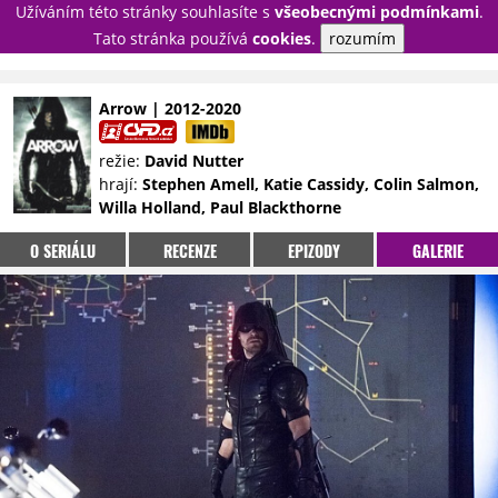
Užíváním této stránky souhlasíte s
všeobecnými podmínkami
.
PŘIHLÁSIT
Tato stránka používá
cookies
.
rozumím
REGISTROVAT
Arrow | 2012-2020
NOVINKY
TÉMATA
režie:
David Nutter
hrají:
Stephen Amell, Katie Cassidy, Colin Salmon,
RECENZE
EPIZODY
KULT
Willa Holland, Paul Blackthorne
TRAILERY
GALERIE
O SERIÁLU
RECENZE
EPIZODY
GALERIE
DISKUZE
STATISTIKY
TIRÁŽ