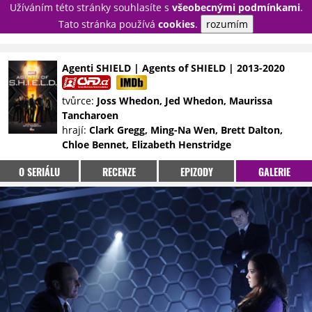
Užíváním této stránky souhlasíte s
všeobecnými podmínkami
.
PŘIHLÁSIT
Tato stránka používá
cookies
.
rozumím
REGISTROVAT
Agenti SHIELD | Agents of SHIELD | 2013-2020
NOVINKY
TÉMATA
tvůrce:
Joss Whedon, Jed Whedon, Maurissa
Tancharoen
RECENZE
EPIZODY
KULT
hrají:
Clark Gregg, Ming-Na Wen, Brett Dalton,
TRAILERY
GALERIE
Chloe Bennet, Elizabeth Henstridge
DISKUZE
STATISTIKY
TIRÁŽ
O SERIÁLU
RECENZE
EPIZODY
GALERIE