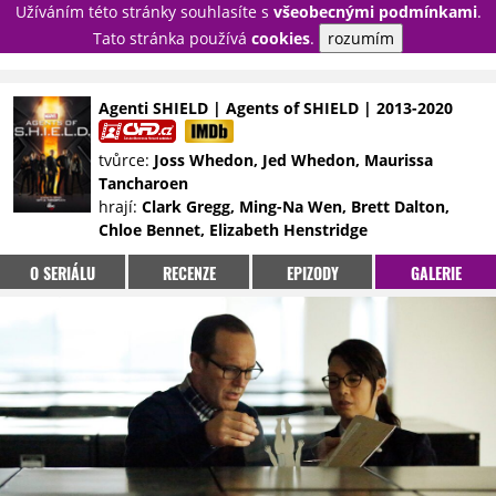
Užíváním této stránky souhlasíte s
všeobecnými podmínkami
.
PŘIHLÁSIT
Tato stránka používá
cookies
.
rozumím
REGISTROVAT
Agenti SHIELD | Agents of SHIELD | 2013-2020
NOVINKY
TÉMATA
tvůrce:
Joss Whedon, Jed Whedon, Maurissa
Tancharoen
RECENZE
EPIZODY
KULT
hrají:
Clark Gregg, Ming-Na Wen, Brett Dalton,
TRAILERY
GALERIE
Chloe Bennet, Elizabeth Henstridge
DISKUZE
STATISTIKY
TIRÁŽ
O SERIÁLU
RECENZE
EPIZODY
GALERIE