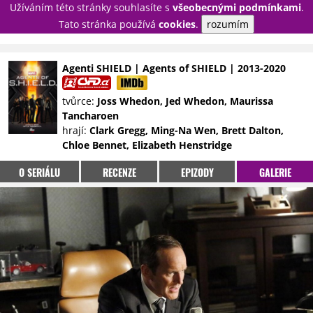
Užíváním této stránky souhlasíte s
všeobecnými podmínkami
.
PŘIHLÁSIT
Tato stránka používá
cookies
.
rozumím
REGISTROVAT
Agenti SHIELD | Agents of SHIELD | 2013-2020
NOVINKY
TÉMATA
tvůrce:
Joss Whedon, Jed Whedon, Maurissa
Tancharoen
RECENZE
EPIZODY
KULT
hrají:
Clark Gregg, Ming-Na Wen, Brett Dalton,
TRAILERY
GALERIE
Chloe Bennet, Elizabeth Henstridge
DISKUZE
STATISTIKY
TIRÁŽ
O SERIÁLU
RECENZE
EPIZODY
GALERIE