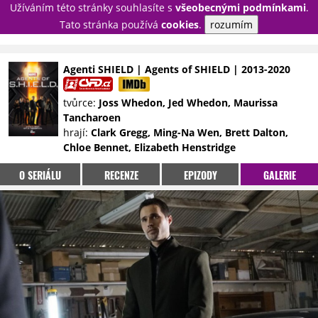
Užíváním této stránky souhlasíte s
všeobecnými podmínkami
.
PŘIHLÁSIT
Tato stránka používá
cookies
.
rozumím
REGISTROVAT
Agenti SHIELD | Agents of SHIELD | 2013-2020
NOVINKY
TÉMATA
tvůrce:
Joss Whedon, Jed Whedon, Maurissa
Tancharoen
RECENZE
EPIZODY
KULT
hrají:
Clark Gregg, Ming-Na Wen, Brett Dalton,
TRAILERY
GALERIE
Chloe Bennet, Elizabeth Henstridge
DISKUZE
STATISTIKY
TIRÁŽ
O SERIÁLU
RECENZE
EPIZODY
GALERIE