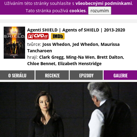
Užíváním této stránky souhlasíte s
všeobecnými podmínkami
.
PŘIHLÁSIT
Tato stránka používá
cookies
.
rozumím
REGISTROVAT
Agenti SHIELD | Agents of SHIELD | 2013-2020
NOVINKY
TÉMATA
tvůrce:
Joss Whedon, Jed Whedon, Maurissa
Tancharoen
RECENZE
EPIZODY
KULT
hrají:
Clark Gregg, Ming-Na Wen, Brett Dalton,
TRAILERY
GALERIE
Chloe Bennet, Elizabeth Henstridge
DISKUZE
STATISTIKY
TIRÁŽ
O SERIÁLU
RECENZE
EPIZODY
GALERIE