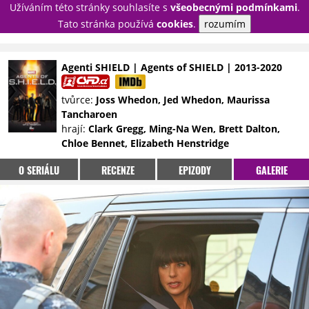
Užíváním této stránky souhlasíte s
všeobecnými podmínkami
.
PŘIHLÁSIT
Tato stránka používá
cookies
.
rozumím
REGISTROVAT
Agenti SHIELD | Agents of SHIELD | 2013-2020
NOVINKY
TÉMATA
tvůrce:
Joss Whedon, Jed Whedon, Maurissa
Tancharoen
RECENZE
EPIZODY
KULT
hrají:
Clark Gregg, Ming-Na Wen, Brett Dalton,
TRAILERY
GALERIE
Chloe Bennet, Elizabeth Henstridge
DISKUZE
STATISTIKY
TIRÁŽ
O SERIÁLU
RECENZE
EPIZODY
GALERIE