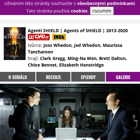
Užíváním této stránky souhlasíte s
všeobecnými podmínkami
.
PŘIHLÁSIT
Tato stránka používá
cookies
.
rozumím
REGISTROVAT
Agenti SHIELD | Agents of SHIELD | 2013-2020
NOVINKY
TÉMATA
tvůrce:
Joss Whedon, Jed Whedon, Maurissa
Tancharoen
RECENZE
EPIZODY
KULT
hrají:
Clark Gregg, Ming-Na Wen, Brett Dalton,
TRAILERY
GALERIE
Chloe Bennet, Elizabeth Henstridge
DISKUZE
STATISTIKY
TIRÁŽ
O SERIÁLU
RECENZE
EPIZODY
GALERIE