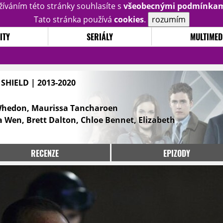
žíváním této stránky souhlasíte s
všeobecnými podmínka
Tato stránka používá
cookies
.
rozumím
ITY
SERIÁLY
MULTIMED
 SHIELD | 2013-2020
Whedon, Maurissa Tancharoen
 Wen, Brett Dalton, Chloe Bennet, Elizabeth
RECENZE
EPIZODY