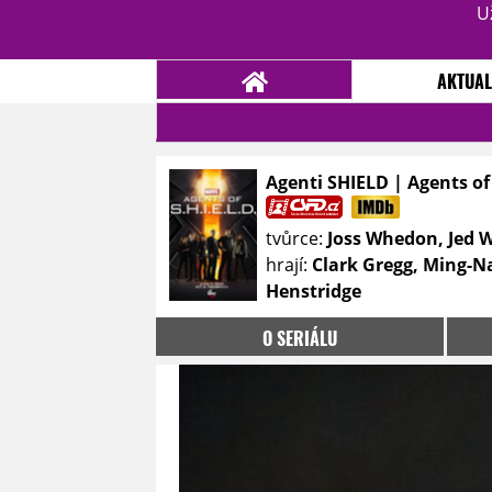
U
AKTUAL
Agenti SHIELD | Agents of
NOVINKY
TÉMATA
tvůrce:
Joss Whedon, Jed 
RECENZE
EPIZODY
KULT
hrají:
Clark Gregg, Ming-Na
TRAILERY
GALERIE
Henstridge
DISKUZE
STATISTIKY
TIRÁŽ
O SERIÁLU