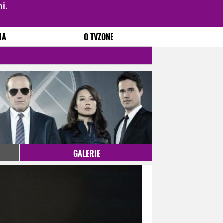
mi
.
PŘIHLÁSIT
|
REGISTROVAT
IA
O TVZONE
GALERIE