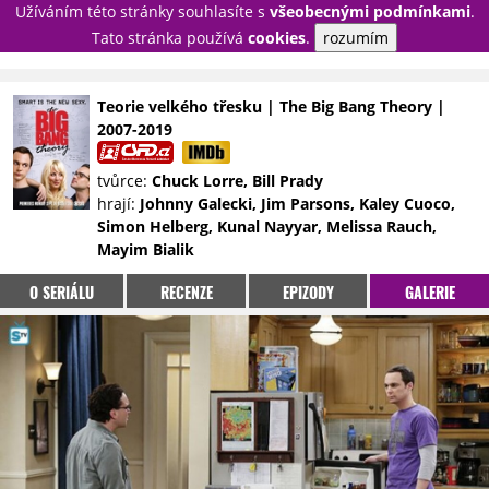
Užíváním této stránky souhlasíte s
všeobecnými podmínkami
.
PŘIHLÁSIT
Tato stránka používá
cookies
.
rozumím
REGISTROVAT
Teorie velkého třesku | The Big Bang Theory |
2007-2019
NOVINKY
TÉMATA
tvůrce:
Chuck Lorre, Bill Prady
RECENZE
EPIZODY
KULT
hrají:
Johnny Galecki, Jim Parsons, Kaley Cuoco,
TRAILERY
GALERIE
Simon Helberg, Kunal Nayyar, Melissa Rauch,
Mayim Bialik
DISKUZE
STATISTIKY
TIRÁŽ
O SERIÁLU
RECENZE
EPIZODY
GALERIE