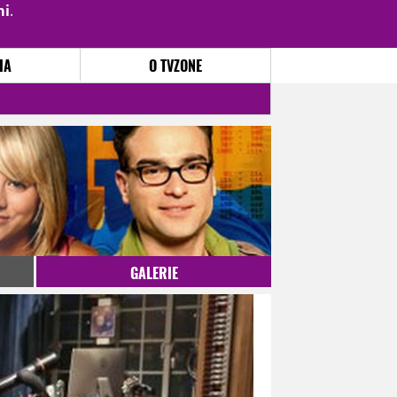
mi
.
PŘIHLÁSIT
|
REGISTROVAT
IA
O TVZONE
GALERIE