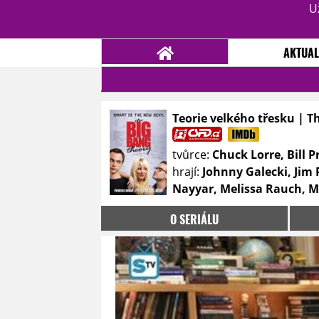
U
AKTUAL
Teorie velkého třesku | T
NOVINKY
TÉMATA
tvůrce:
Chuck Lorre, Bill P
RECENZE
EPIZODY
KULT
hrají:
Johnny Galecki, Jim
TRAILERY
GALERIE
Nayyar, Melissa Rauch, M
DISKUZE
STATISTIKY
TIRÁŽ
O SERIÁLU