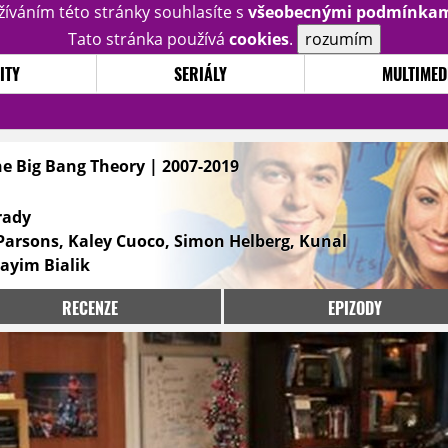
žíváním této stránky souhlasíte s
všeobecnými podmínka
Tato stránka používá
cookies
.
rozumím
ITY
SERIÁLY
MULTIMED
he Big Bang Theory | 2007-2019
rady
 Parsons, Kaley Cuoco, Simon Helberg, Kunal
ayim Bialik
RECENZE
EPIZODY