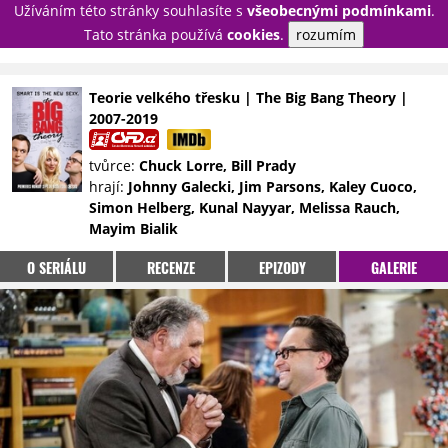
Užíváním této stránky souhlasíte s
všeobecnými podmínkami
.
PŘIHLÁSIT
Tato stránka používá
cookies
.
rozumím
REGISTROVAT
Teorie velkého třesku | The Big Bang Theory |
2007-2019
NOVINKY
TÉMATA
tvůrce:
Chuck Lorre, Bill Prady
RECENZE
EPIZODY
KULT
hrají:
Johnny Galecki, Jim Parsons, Kaley Cuoco,
TRAILERY
GALERIE
Simon Helberg, Kunal Nayyar, Melissa Rauch,
Mayim Bialik
DISKUZE
STATISTIKY
TIRÁŽ
O SERIÁLU
RECENZE
EPIZODY
GALERIE