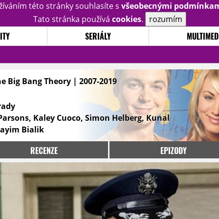
žíváním této stránky souhlasíte s
všeobecnými podmínka
Tato stránka používá
cookies
.
rozumím
ITY
SERIÁLY
MULTIMED
he Big Bang Theory | 2007-2019
rady
 Parsons, Kaley Cuoco, Simon Helberg, Kunal
ayim Bialik
RECENZE
EPIZODY