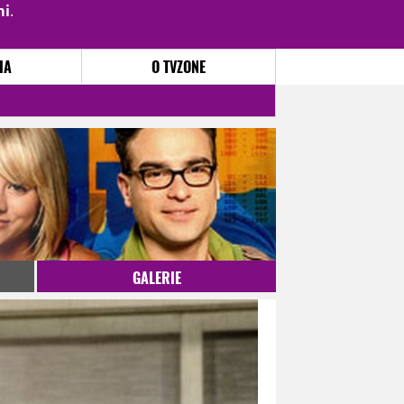
mi
.
PŘIHLÁSIT
|
REGISTROVAT
IA
O TVZONE
GALERIE