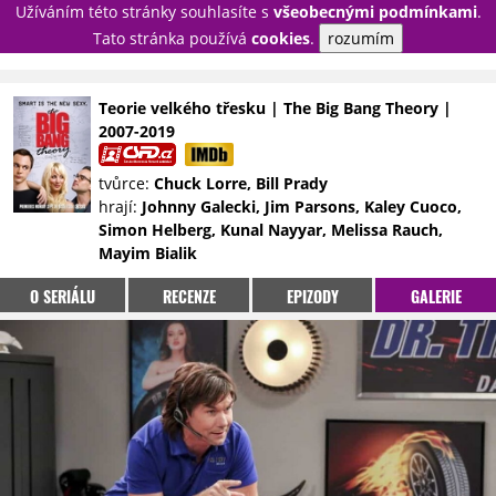
Užíváním této stránky souhlasíte s
všeobecnými podmínkami
.
PŘIHLÁSIT
Tato stránka používá
cookies
.
rozumím
REGISTROVAT
Teorie velkého třesku | The Big Bang Theory |
2007-2019
NOVINKY
TÉMATA
tvůrce:
Chuck Lorre, Bill Prady
RECENZE
EPIZODY
KULT
hrají:
Johnny Galecki, Jim Parsons, Kaley Cuoco,
TRAILERY
GALERIE
Simon Helberg, Kunal Nayyar, Melissa Rauch,
Mayim Bialik
DISKUZE
STATISTIKY
TIRÁŽ
O SERIÁLU
RECENZE
EPIZODY
GALERIE