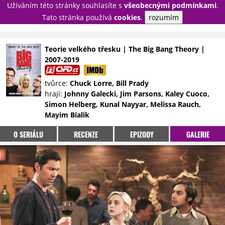
Užíváním této stránky souhlasíte s
všeobecnými podmínkami
.
PŘIHLÁSIT
Tato stránka používá
cookies
.
rozumím
REGISTROVAT
Teorie velkého třesku | The Big Bang Theory |
2007-2019
NOVINKY
TÉMATA
tvůrce:
Chuck Lorre, Bill Prady
RECENZE
EPIZODY
KULT
hrají:
Johnny Galecki, Jim Parsons, Kaley Cuoco,
TRAILERY
GALERIE
Simon Helberg, Kunal Nayyar, Melissa Rauch,
Mayim Bialik
DISKUZE
STATISTIKY
TIRÁŽ
O SERIÁLU
RECENZE
EPIZODY
GALERIE