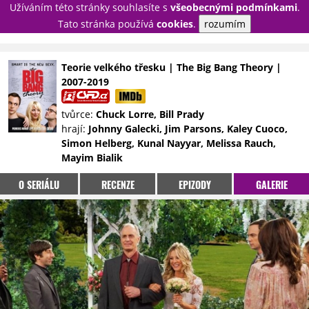
Užíváním této stránky souhlasíte s
všeobecnými podmínkami
.
PŘIHLÁSIT
Tato stránka používá
cookies
.
rozumím
REGISTROVAT
Teorie velkého třesku | The Big Bang Theory |
2007-2019
NOVINKY
TÉMATA
tvůrce:
Chuck Lorre, Bill Prady
RECENZE
EPIZODY
KULT
hrají:
Johnny Galecki, Jim Parsons, Kaley Cuoco,
TRAILERY
GALERIE
Simon Helberg, Kunal Nayyar, Melissa Rauch,
Mayim Bialik
DISKUZE
STATISTIKY
TIRÁŽ
O SERIÁLU
RECENZE
EPIZODY
GALERIE